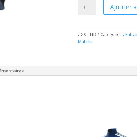
quantité
Ajouter 
de
SAC
A
DOS
UGS :
ND
Catégories :
Entra
Matchs
émentaires