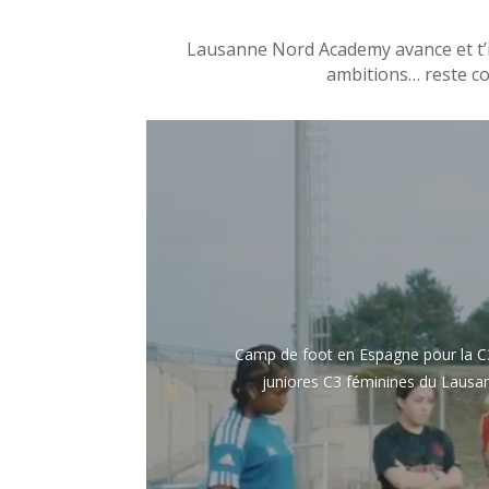
Lausanne Nord Academy avance et t’info
ambitions… reste con
Camp de foot en Espagne pour la C3 
juniores C3 féminines du Lausan