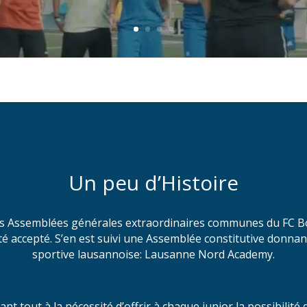
Un peu d’Histoire
es Assemblées générales extraordinaires communes du FC Bove
té accepté. S’en est suivi une Assemblée constitutive donna
sportive lausannoise: Lausanne Nord Academy.
t tout à la nécessité d’offrir à chaque junior la possibilité